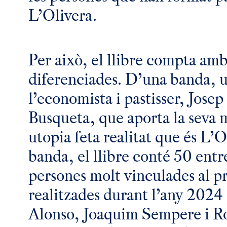
L’Olivera.
Per això, el llibre compta amb
diferenciades. D’una banda, u
l’economista i pastisser, Jose
Busqueta, que aporta la seva 
utopia feta realitat que és L’O
banda, el llibre conté 50 entre
persones molt vinculades al p
realitzades durant l’any 2024
Alonso, Joaquim Sempere i R