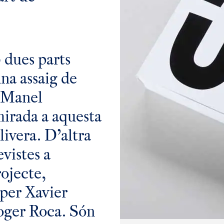
 dues parts
na assaig de
p Manel
mirada a aquesta
livera. D’altra
vistes a
rojecte,
 per Xavier
oger Roca. Són