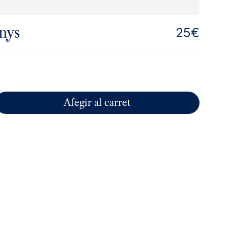
nys
25€
Afegir al carret