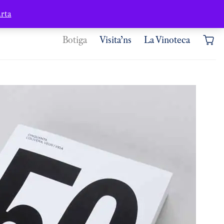
Contacte
Àrea d’usuari
rta
Botiga
Visita’ns
La Vinoteca