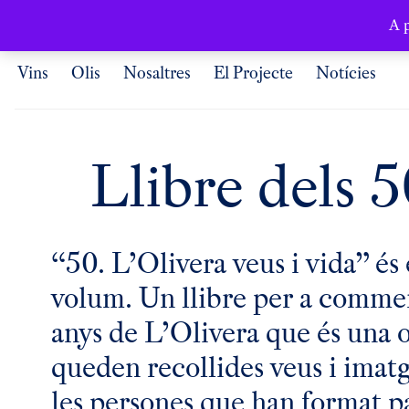
Català
A p
Vins
Olis
Nosaltres
El Projecte
Notícies
Llibre dels 
“50. L’Olivera veus i vida” és 
volum. Un llibre per a comme
anys de L’Olivera que és una o
queden recollides veus i imat
les persones que han format p