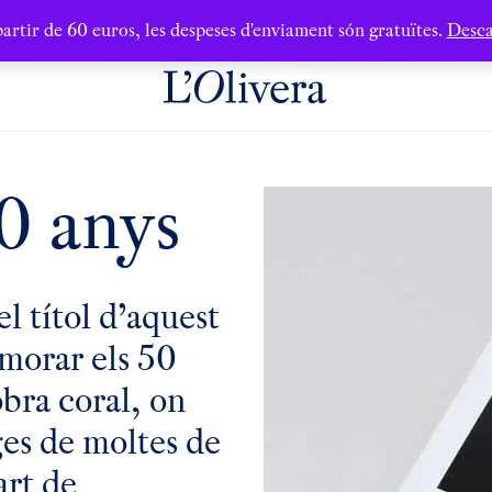
artir de 60 euros, les despeses d'enviament són gratuïtes.
Desca
50 anys
el títol d’aquest
morar els 50
bra coral, on
ges de moltes de
art de