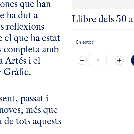
sones que han
e ha dut a
Llibre dels 50 a
s reflexions
 el que ha estat
En estoc
e es completa amb
a Artés i el
y Gràfic.
sent, passat i
s noves, més que
a de tots aquests