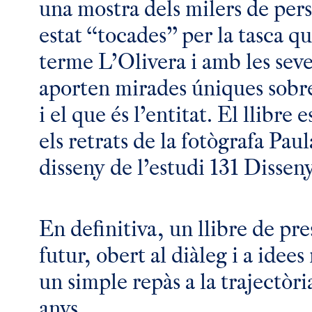
una mostra dels milers de per
estat “tocades” per la tasca qu
terme L’Olivera i amb les seve
aporten mirades úniques sobre
i el que és l’entitat. El llibr
els retrats de la fotògrafa Paul
disseny de l’estudi 131 Dissen
En definitiva, un llibre de pre
futur, obert al diàleg i a idee
un simple repàs a la trajectòri
anys.