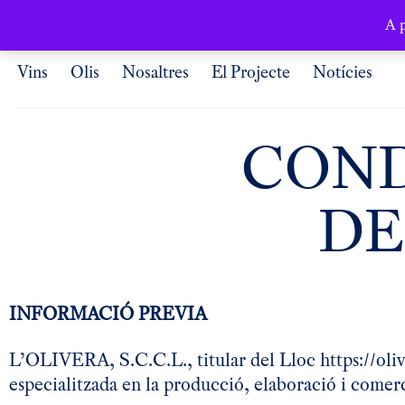
Català
A p
Vins
Olis
Nosaltres
El Projecte
Notícies
COND
DE
INFORMACIÓ PREVIA
L’OLIVERA, S.C.C.L., titular del Lloc https://oliv
especialitzada en la producció, elaboració i comerci