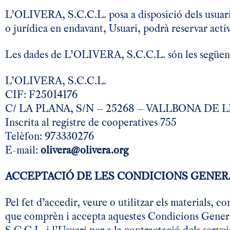
L’OLIVERA, S.C.C.L. posa a disposició dels usuaris 
o jurídica en endavant, Usuari, podrà reservar activ
Les dades de L’OLIVERA, S.C.C.L. són les següen
L’OLIVERA, S.C.C.L.
CIF: F25014176
C/ LA PLANA, S/N – 25268 – VALLBONA DE
Inscrita al registre de cooperatives 755
Telèfon: 973330276
E-mail:
olivera@olivera.org
ACCEPTACIÓ DE LES CONDICIONS GENERA
Pel fet d’accedir, veure o utilitzar els materials, c
que comprèn i accepta aquestes Condicions General