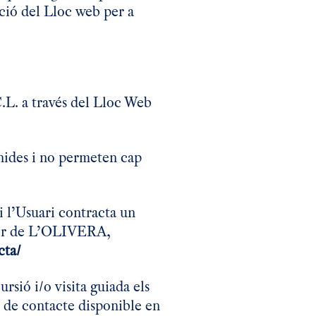
pció del Lloc web per a
.L. a través del Lloc Web
finides i no permeten cap
si l’Usuari contracta un
favor de L’OLIVERA,
cta/
rsió i/o visita guiada els
i de contacte disponible en