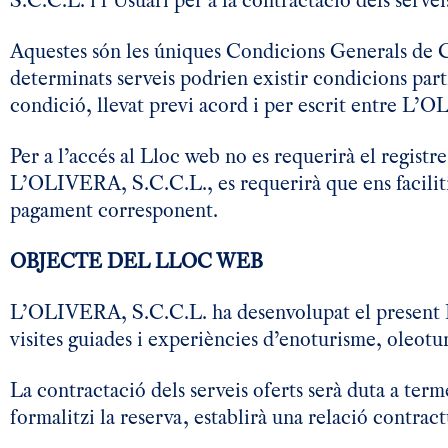
S.C.C.L. i l’Usuari per a la contractació dels serveis
Aquestes són les úniques Condicions Generals de Co
determinats serveis podrien existir condicions partic
condició, llevat previ acord i per escrit entre L’O
Per a l’accés al Lloc web no es requerirà el registr
L’OLIVERA, S.C.C.L., es requerirà que ens faciliti
pagament corresponent.
OBJECTE DEL LLOC WEB
L’OLIVERA, S.C.C.L. ha desenvolupat el present Llo
visites guiades i experiències d’enoturisme, oleotu
La contractació dels serveis oferts serà duta a t
formalitzi la reserva, establirà una relació cont