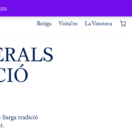
Contacte
Àrea d’usuari
rta
Botiga
Visita’ns
La Vinoteca
ERALS
CIÓ
llarga tradició
at.