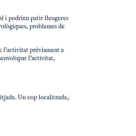
l i podrien patir lleugeres
rològiques, problemes de
 l’activitat prèviament a
senvolupar l’activitat,
sitjada. Un cop localitzada,