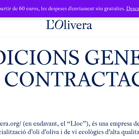
artir de 60 euros, les despeses d'enviament són gratuïtes.
Desca
ICIONS GEN
 CONTRACTA
era.org/ (en endavant, el “Lloc”), és una empresa de 
alització d’oli d’oliva i de vi ecològics d’alta qualit