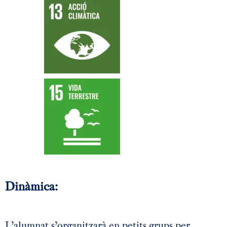
Dinàmica:
L’alumnat s’organitzarà en petits grups per