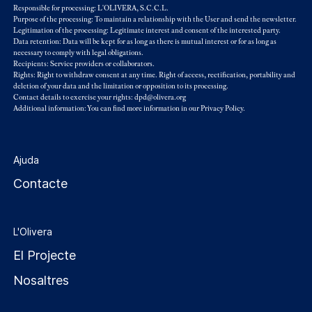
Responsible for processing: L'OLIVERA, S.C.C.L.
Purpose of the processing: To maintain a relationship with the User and send the newsletter.
Legitimation of the processing: Legitimate interest and consent of the interested party.
Data retention: Data will be kept for as long as there is mutual interest or for as long as
necessary to comply with legal obligations.
Recipients: Service providers or collaborators.
Rights: Right to withdraw consent at any time. Right of access, rectification, portability and
deletion of your data and the limitation or opposition to its processing.
Contact details to exercise your rights: dpd@olivera.org
Additional information: You can find more information in our
Privacy Policy
.
Ajuda
Contacte
L'Olivera
El Projecte
Nosaltres