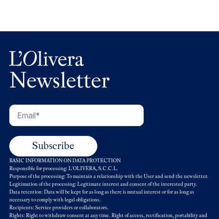
Newsletter
BASIC INFORMATION ON DATA PROTECTION
Responsible for processing: L'OLIVERA, S.C.C.L.
Purpose of the processing: To maintain a relationship with the User and send the newsletter.
Legitimation of the processing: Legitimate interest and consent of the interested party.
Data retention: Data will be kept for as long as there is mutual interest or for as long as
necessary to comply with legal obligations.
Recipients: Service providers or collaborators.
Rights: Right to withdraw consent at any time. Right of access, rectification, portability and