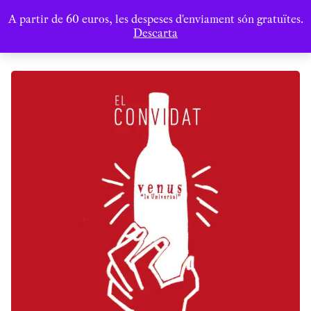
A partir de 60 euros, les despeses d'enviament són gratuïtes.
Descarta