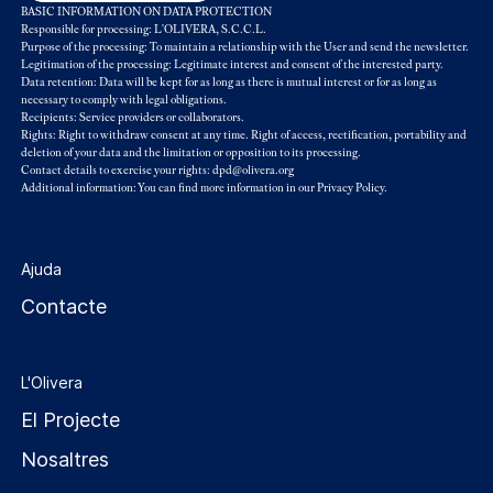
BASIC INFORMATION ON DATA PROTECTION
Responsible for processing: L'OLIVERA, S.C.C.L.
Purpose of the processing: To maintain a relationship with the User and send the newsletter.
Legitimation of the processing: Legitimate interest and consent of the interested party.
Data retention: Data will be kept for as long as there is mutual interest or for as long as
necessary to comply with legal obligations.
Recipients: Service providers or collaborators.
Rights: Right to withdraw consent at any time. Right of access, rectification, portability and
deletion of your data and the limitation or opposition to its processing.
Contact details to exercise your rights: dpd@olivera.org
Additional information: You can find more information in our
Privacy Policy
.
Ajuda
Contacte
L'Olivera
El Projecte
Nosaltres