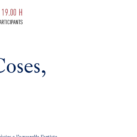
Coses,
es a l’aquarel·la l’artista