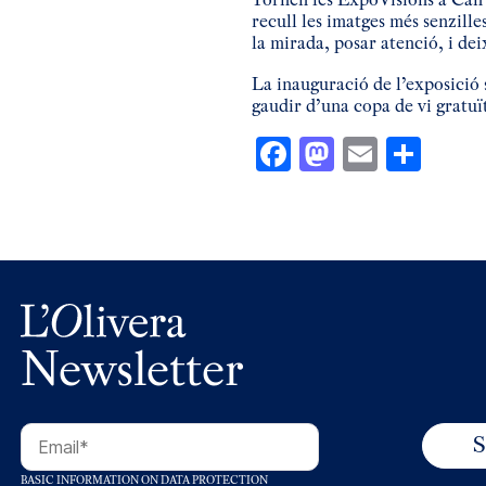
recull les imatges més senzille
la mirada, posar atenció, i dei
La inauguració de l’exposició 
gaudir d’una copa de vi gratuït
Facebook
Mastodon
Email
Comp
Newsletter
BASIC INFORMATION ON DATA PROTECTION