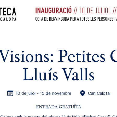
isions: Petites 
Lluís Valls
10 de juliol - 15 de novembre
Can Calota
ENTRADA GRATUÏTA
alopa amb la mostra del pintor Lluís Valls “Petites Coses”. Gràci