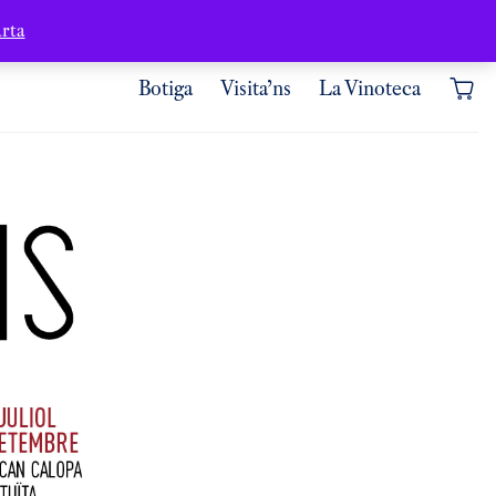
Contacte
Àrea d’usuari
rta
Botiga
Visita’ns
La Vinoteca