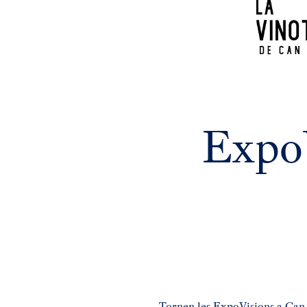
ExpoV
Tornen les ExpoVisions a Can C