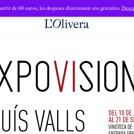
artir de 60 euros, les despeses d'enviament són gratuïtes.
Desca