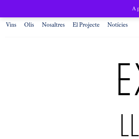
Català
A p
Vins
Olis
Nosaltres
El Projecte
Notícies