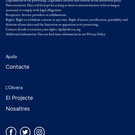
Legitimation of the processing: Legitimate interest and consent of the interested party.
Data retention: Data will be kept for as long as there is mutual interest or for as long as
necessary to comply with legal obligations.
Recipients: Service providers or collaborators.
Rights: Right to withdraw consent at any time. Right of access, rectification, portability and
deletion of your data and the limitation or opposition to its processing.
Contact details to exercise your rights: dpd@olivera.org
Additional information: You can find more information in our
Privacy Policy
.
Ajuda
Contacte
L'Olivera
El Projecte
Nosaltres