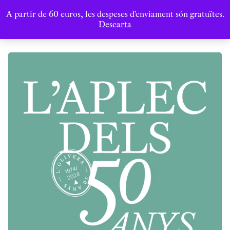
A partir de 60 euros, les despeses d'enviament són gratuïtes.
Descarta