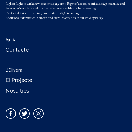
Rights: Right to withdraw consent at any time. Right of access, rectification, portability and
deletion of your data and the limitation or opposition to its processing.
Contact details to exercise your rights: dpd@olivera.org
Additional information: You can find more information in our
Privacy Policy
.
Ajuda
Contacte
L'Olivera
El Projecte
Nosaltres