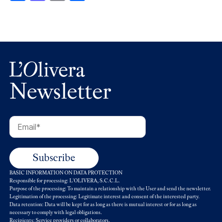
Newsletter
BASIC INFORMATION ON DATA PROTECTION
Responsible for processing: L'OLIVERA, S.C.C.L.
Purpose of the processing: To maintain a relationship with the User and send the newsletter.
Legitimation of the processing: Legitimate interest and consent of the interested party.
Data retention: Data will be kept for as long as there is mutual interest or for as long as
necessary to comply with legal obligations.
Recipients: Service providers or collaborators.