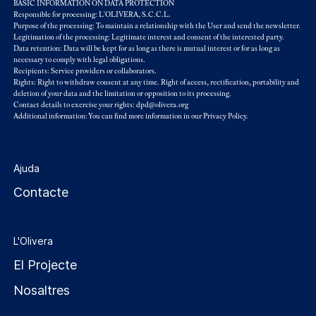
BASIC INFORMATION ON DATA PROTECTION
Responsible for processing: L'OLIVERA, S.C.C.L.
Purpose of the processing: To maintain a relationship with the User and send the newsletter.
Legitimation of the processing: Legitimate interest and consent of the interested party.
Data retention: Data will be kept for as long as there is mutual interest or for as long as
necessary to comply with legal obligations.
Recipients: Service providers or collaborators.
Rights: Right to withdraw consent at any time. Right of access, rectification, portability and
deletion of your data and the limitation or opposition to its processing.
Contact details to exercise your rights: dpd@olivera.org
Additional information: You can find more information in our
Privacy Policy
.
Ajuda
Contacte
L'Olivera
El Projecte
Nosaltres