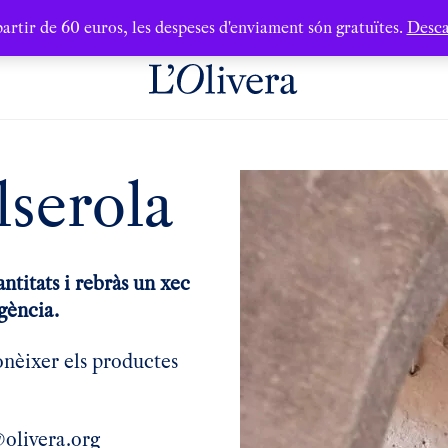
artir de 60 euros, les despeses d'enviament són gratuïtes.
Desca
serola
antitats i rebràs un xec
gència.
conèixer els productes
@olivera.org