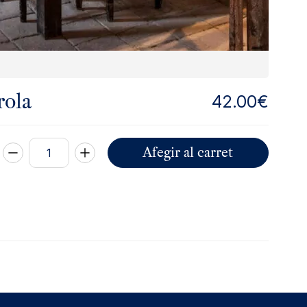
rola
42.00
€
Afegir al carret