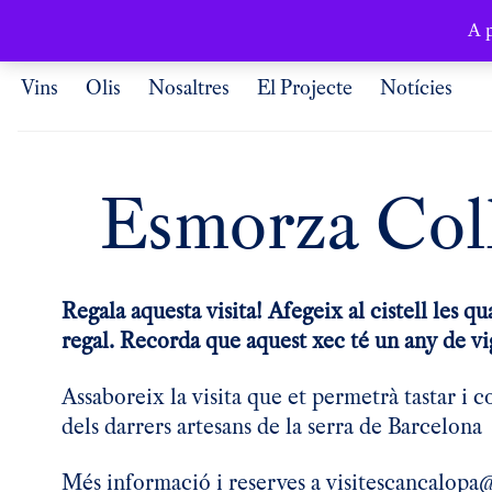
Català
A p
Vins
Olis
Nosaltres
El Projecte
Notícies
Esmorza Coll
Regala aquesta visita! Afegeix al cistell les qu
regal. Recorda que aquest xec té un any de vi
Assaboreix la visita que et permetrà tastar i 
dels darrers artesans de la serra de Barcelona
Més informació i reserves a
visitescancalopa