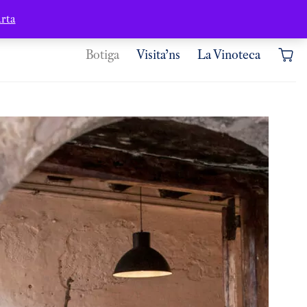
Contacte
Àrea d’usuari
rta
Botiga
Visita’ns
La Vinoteca