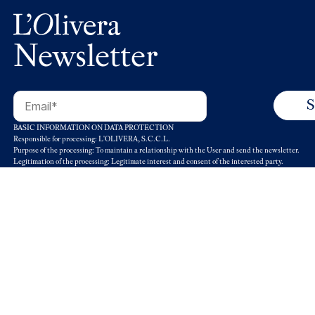
Newsletter
BASIC INFORMATION ON DATA PROTECTION
Responsible for processing: L'OLIVERA, S.C.C.L.
Purpose of the processing: To maintain a relationship with the User and send the newsletter.
Legitimation of the processing: Legitimate interest and consent of the interested party.
Data retention: Data will be kept for as long as there is mutual interest or for as long as necessary
obligations.
Recipients: Service providers or collaborators.
Rights: Right to withdraw consent at any time. Right of access, rectification, portability and dele
limitation or opposition to its processing.
Contact details to exercise your rights: dpd@olivera.org
Additional information: You can find more information in our
Privacy Policy
.
© 2020 L’Olivera. All rights reserved.
Condicio