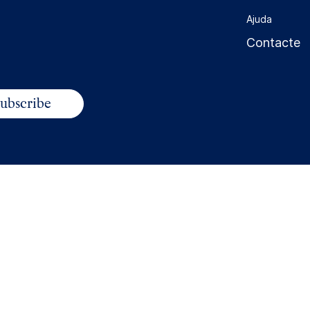
Ajuda
Contacte
 to comply with legal
tion of your data and the
ns generals de venda
Condicions generals de contractació