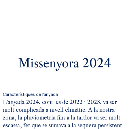
anyada 2024
anyada 2023
anyada 2022
anyada 2021
anyada 2020
anyada 2019
Missenyora 2024
anyada 2018
anyada 2017
anyada 2016
anyada 2015
Característiques de l’anyada
anyada 2014
L’anyada 2024, com les de 2022 i 2023, va ser
molt complicada a nivell climàtic. A la nostra
zona, la pluviometria fins a la tardor va ser molt
escassa, fet que se sumava a la sequera persistent