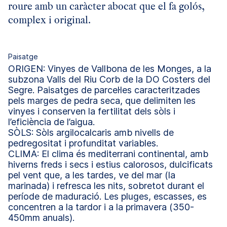
roure amb un caràcter abocat que el fa golós,
complex i original.
Paisatge
ORIGEN: Vinyes de Vallbona de les Monges, a la
subzona Valls del Riu Corb de la DO Costers del
Segre. Paisatges de parcel·les caracteritzades
pels marges de pedra seca, que delimiten les
vinyes i conserven la fertilitat dels sòls i
l’eficiència de l’aigua.
SÒLS: Sòls argilocalcaris amb nivells de
pedregositat i profunditat variables.
CLIMA: El clima és mediterrani continental, amb
hiverns freds i secs i estius calorosos, dulcificats
pel vent que, a les tardes, ve del mar (la
marinada) i refresca les nits, sobretot durant el
període de maduració. Les pluges, escasses, es
concentren a la tardor i a la primavera (350-
450mm anuals).