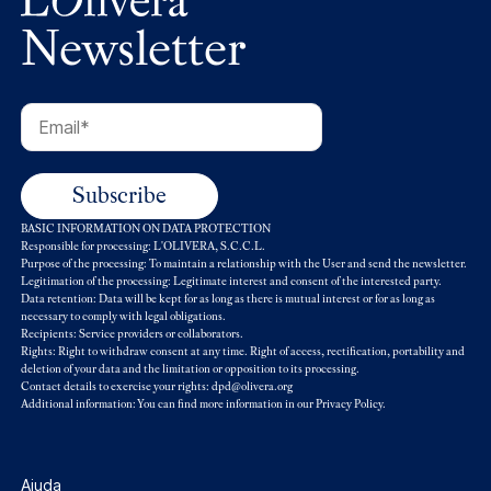
Newsletter
BASIC INFORMATION ON DATA PROTECTION
Responsible for processing: L'OLIVERA, S.C.C.L.
Purpose of the processing: To maintain a relationship with the User and send the newsletter.
Legitimation of the processing: Legitimate interest and consent of the interested party.
Data retention: Data will be kept for as long as there is mutual interest or for as long as
necessary to comply with legal obligations.
Recipients: Service providers or collaborators.
Rights: Right to withdraw consent at any time. Right of access, rectification, portability and
deletion of your data and the limitation or opposition to its processing.
Contact details to exercise your rights: dpd@olivera.org
Additional information: You can find more information in our
Privacy Policy
.
Ajuda