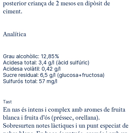
posterior criança de 2 mesos en dipòsit de
ciment.
Analítica
Grau alcohòlic: 12,85%
Acidesa total: 3,4 g/l (àcid sulfúric)
Acidesa volàtil: 0,42 g/l
Sucre residual: 6,5 g/l (glucosa+fructosa)
Sulfurós total: 57 mg/l
Tast
En nas és intens i complex amb aromes de fruita
blanca i fruita d’ós (préssec, orellana).
Sobresurten notes làctiques i un punt especiat de