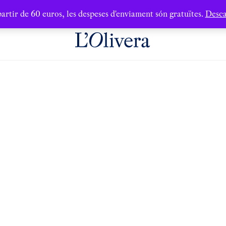
artir de 60 euros, les despeses d'enviament són gratuïtes.
Desca