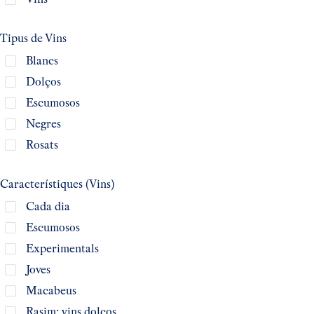
Tipus de Vins
Blancs
Dolços
Escumosos
Negres
Rosats
Característiques (Vins)
Cada dia
Escumosos
Experimentals
Joves
Macabeus
Rasim: vins dolços