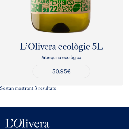
L’Olivera ecològic 5L
Arbequina ecològica
50.95
€
Ordenat
S'estan mostrant 3 resultats
per
més
recent