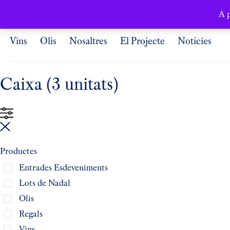
Català
A p
Vins
Olis
Nosaltres
El Projecte
Notícies
Caixa (3 unitats)
Productes
Entrades Esdeveniments
Lots de Nadal
Olis
Regals
Vins