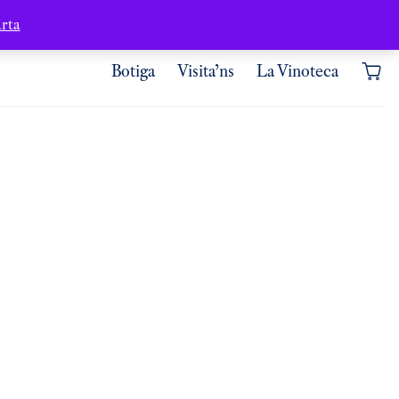
Contacte
Àrea d’usuari
rta
Botiga
Visita’ns
La Vinoteca