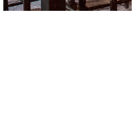
Esmorza Collserola
42 €
De dijous a diumenge
Masia Can Calopa de Dalt
2 hores i mitja