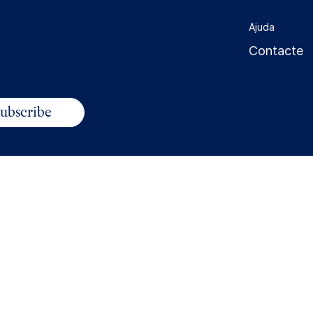
Ajuda
Contacte
 to comply with legal
tion of your data and the
ns generals de venda
Condicions generals de contractació