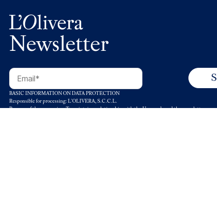
Newsletter
BASIC INFORMATION ON DATA PROTECTION
Responsible for processing: L'OLIVERA, S.C.C.L.
Purpose of the processing: To maintain a relationship with the User and send the newsletter.
Legitimation of the processing: Legitimate interest and consent of the interested party.
Data retention: Data will be kept for as long as there is mutual interest or for as long as necessary
obligations.
Recipients: Service providers or collaborators.
Rights: Right to withdraw consent at any time. Right of access, rectification, portability and dele
limitation or opposition to its processing.
Contact details to exercise your rights: dpd@olivera.org
Additional information: You can find more information in our
Privacy Policy
.
© 2020 L’Olivera. All rights reserved.
Condicio