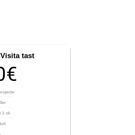
 Visita tast
€
0
projecte
ller
 1 oli
tuït