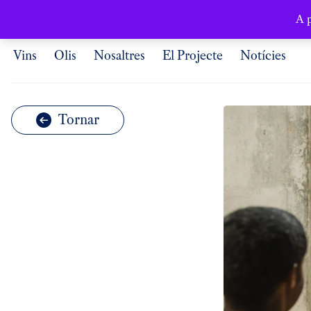
Català
A p
Vins
Olis
Nosaltres
El Projecte
Notícies
Tornar