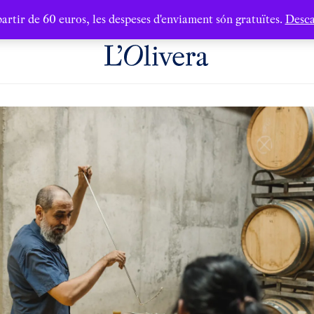
artir de 60 euros, les despeses d'enviament són gratuïtes.
Desca