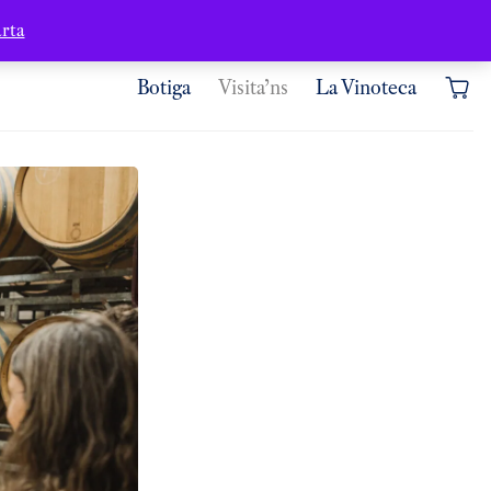
Contacte
Àrea d’usuari
rta
Botiga
Visita’ns
La Vinoteca