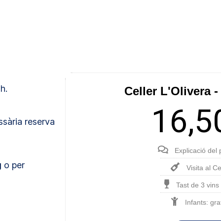
h.
Celler L'Olivera -
16,5
ssària reserva
Explicació del 
g
o per
Visita al Ce
Tast de 3 vins i
Infants: gra