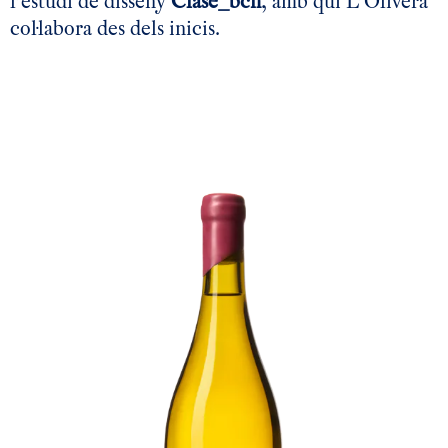
l’estudi de disseny
Clase_bcn
, amb qui L’Olivera
col·labora des dels inicis.