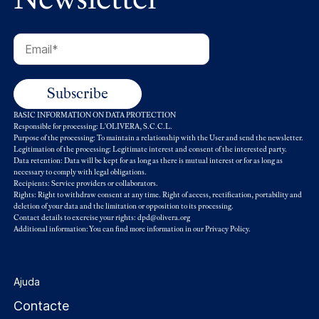
BASIC INFORMATION ON DATA PROTECTION
Responsible for processing: L'OLIVERA, S.C.C.L.
Purpose of the processing: To maintain a relationship with the User and send the newsletter.
Legitimation of the processing: Legitimate interest and consent of the interested party.
Data retention: Data will be kept for as long as there is mutual interest or for as long as
necessary to comply with legal obligations.
Recipients: Service providers or collaborators.
Rights: Right to withdraw consent at any time. Right of access, rectification, portability and
deletion of your data and the limitation or opposition to its processing.
Contact details to exercise your rights: dpd@olivera.org
Additional information: You can find more information in our
Privacy Policy
.
Ajuda
Contacte