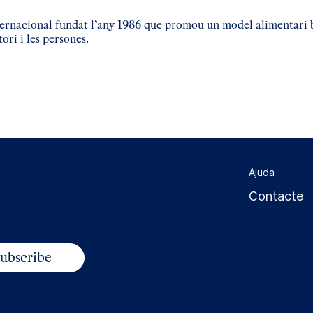
rnacional fundat l’any 1986 que promou un model alimentari ba
ori i les persones.
arteix
Ajuda
Contacte