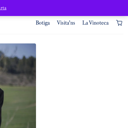
Contacte
Àrea d’usuari
rta
Botiga
Visita’ns
La Vinoteca