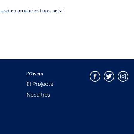
sat en productes bons, nets i
L'Olivera
El Projecte
Nosaltres