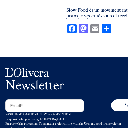
Slow Food és un moviment inte
justos, respectuós amb el territ
Facebook
Mastodon
Email
Comp
Newsletter
BASIC INFORMATION ON DATA PROTECTION
Responsible for processing: L'OLIVERA, S.C.C.L.
Purpose of the processing: To maintain a relationship with the User and send the newsletter.