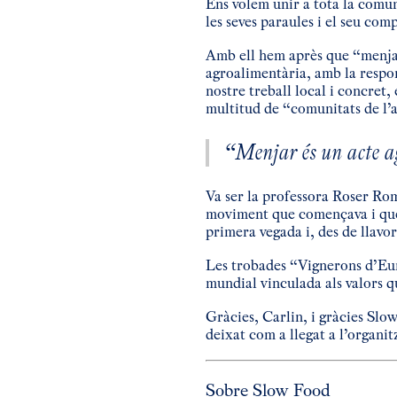
Ens volem unir a tota la comun
les seves paraules i el seu co
Amb ell hem après que “menjar
agroalimentària, amb la respons
nostre treball local i concret,
multitud de “comunitats de l’a
“Menjar és un acte a
Va ser la professora Roser Rom
moviment que començava i que 
primera vegada i, des de llavo
Les trobades “Vignerons d’Eur
mundial vinculada als valors 
Gràcies, Carlin, i gràcies Slow
deixat com a llegat a l’organi
Sobre Slow Food