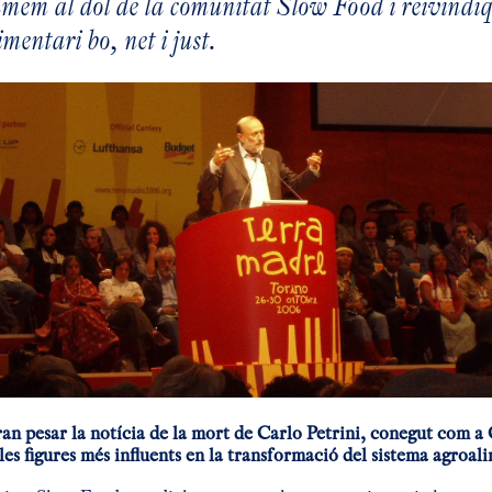
mem al dol de la comunitat Slow Food i reivindiqu
mentari bo, net i just.
an pesar la notícia de la mort de Carlo Petrini, conegut com a 
s figures més influents en la transformació del sistema agroali