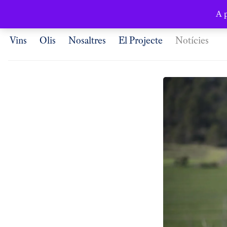
Català
A p
Vins
Olis
Nosaltres
El Projecte
Notícies