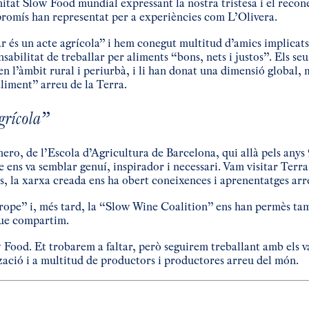
itat Slow Food mundial expressant la nostra tristesa i el recone
mpromís han representat per a experiències com L’Olivera.
 és un acte agrícola” i hem conegut multitud d’amics implicats
abilitat de treballar per aliments “bons, nets i justos”. Els seu
 en l’àmbit rural i periurbà, i li han donat una dimensió global,
liment” arreu de la Terra.
grícola”
ero, de l’Escola d’Agricultura de Barcelona, qui allà pels anys 
ens va semblar genuí, inspirador i necessari. Vam visitar Terr
rs, la xarxa creada ens ha obert coneixences i aprenentatges arr
ope” i, més tard, la “Slow Wine Coalition” ens han permès ta
que compartim.
 Food. Et trobarem a faltar, però seguirem treballant amb els va
tzació i a multitud de productors i productores arreu del món.