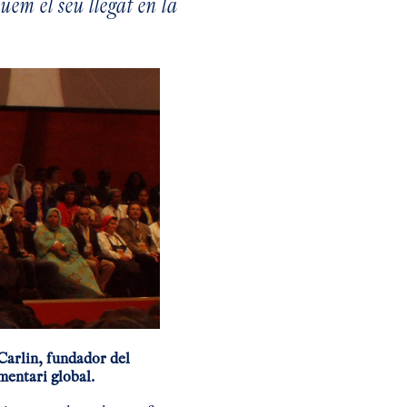
em el seu llegat en la
Carlin, fundador del
mentari global.