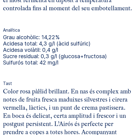
el most fermenta en dipòsit a temperatura
controlada fins al moment del seu embotellament.
Analítica
Grau alcohòlic: 14,22%
Acidesa total: 4,3 g/l (àcid sulfúric)
Acidesa volàtil: 0,4 g/l
Sucre residual: 0,3 g/l (glucosa+fructosa)
Sulfurós total: 42 mg/l
Tast
Color rosa pàl·lid brillant. En nas és complex amb
notes de fruita fresca maduixes silvestres i cirera
vermella, làctics, i un punt de crema pastissera.
En boca és delicat, certa amplitud i frescor i un
postgust persistent. L’Airós és perfecte per
prendre a copes a totes hores. Acompanyant