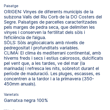
Paisatge
ORIGEN: Vinyes de diferents municipis de la
subzona Valls del Riu Corb de la DO Costers del
Segre. Paisatges de parcel·les caracteritzades
pels marges de pedra seca, que delimiten les
vinyes i conserven la fertilitat dels sòls i
l’eficiència de l’aigua.
SÒLS: Sòls argilocalcaris amb nivells de
pedregositat i profunditats variables.
CLIMA: El clima és mediterrani continental, amb
hiverns freds i secs i estius calorosos, dulcificats
pel vent que, a les tardes, ve del mar (la
marinada) i refresca les nits, sobretot durant el
període de maduració. Les pluges, escasses, es
concentren a la tardor i a la primavera (350-
450mm anuals).
Varietats
Garnatxa negra 100%