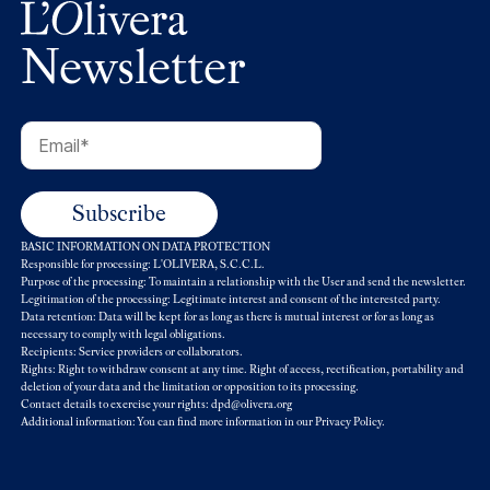
Newsletter
BASIC INFORMATION ON DATA PROTECTION
Responsible for processing: L'OLIVERA, S.C.C.L.
Purpose of the processing: To maintain a relationship with the User and send the newsletter.
Legitimation of the processing: Legitimate interest and consent of the interested party.
Data retention: Data will be kept for as long as there is mutual interest or for as long as
necessary to comply with legal obligations.
Recipients: Service providers or collaborators.
Rights: Right to withdraw consent at any time. Right of access, rectification, portability and
deletion of your data and the limitation or opposition to its processing.
Contact details to exercise your rights: dpd@olivera.org
Additional information: You can find more information in our
Privacy Policy
.