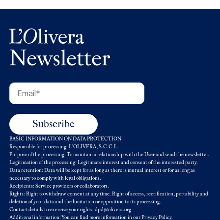
Newsletter
BASIC INFORMATION ON DATA PROTECTION
Responsible for processing: L'OLIVERA, S.C.C.L.
Purpose of the processing: To maintain a relationship with the User and send the newsletter.
Legitimation of the processing: Legitimate interest and consent of the interested party.
Data retention: Data will be kept for as long as there is mutual interest or for as long as
necessary to comply with legal obligations.
Recipients: Service providers or collaborators.
Rights: Right to withdraw consent at any time. Right of access, rectification, portability and
deletion of your data and the limitation or opposition to its processing.
Contact details to exercise your rights: dpd@olivera.org
Additional information: You can find more information in our
Privacy Policy
.