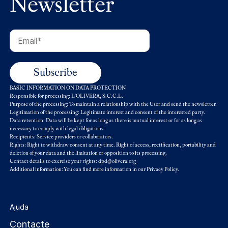
Newsletter
BASIC INFORMATION ON DATA PROTECTION
Responsible for processing: L'OLIVERA, S.C.C.L.
Purpose of the processing: To maintain a relationship with the User and send the newsletter.
Legitimation of the processing: Legitimate interest and consent of the interested party.
Data retention: Data will be kept for as long as there is mutual interest or for as long as
necessary to comply with legal obligations.
Recipients: Service providers or collaborators.
Rights: Right to withdraw consent at any time. Right of access, rectification, portability and
deletion of your data and the limitation or opposition to its processing.
Contact details to exercise your rights: dpd@olivera.org
Additional information: You can find more information in our
Privacy Policy
.
Ajuda
Contacte