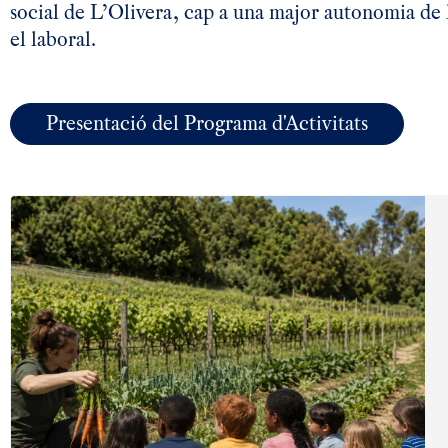
social de L’Olivera, cap a una major autonomia de 
el laboral.
Presentació del Programa d'Activitats