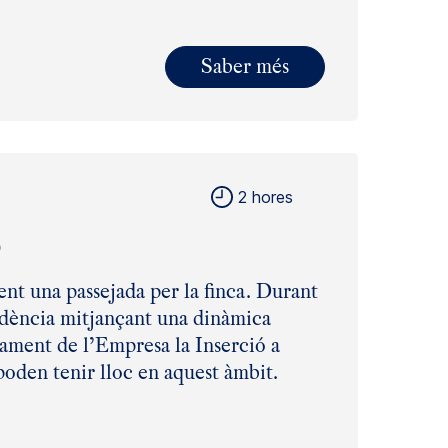
Saber més
2 hores
S
fent una passejada per la finca. Durant
esidència mitjançant una dinàmica
nament de l’Empresa la Inserció a
 poden tenir lloc en aquest àmbit.