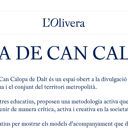
artir de 60 euros, les despeses d'enviament són gratuïtes.
Desca
A DE CAN CA
Can Calopa de Dalt és un espai obert a la divulgació
a i el conjunt del territori metropolità.
entres educatius, proposen una metodologia activa que
nir de manera crítica, activa i creativa en la societa
atius per mostrar els models d’acompanyament que d