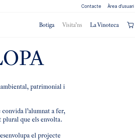
Contacte
Àrea d’usuari
rta
Botiga
Visita’ns
La Vinoteca
LOPA
 ambiental, patrimonial i
 convida l’alumnat a fer,
t plural que els envolta.
esenvolupa el projecte