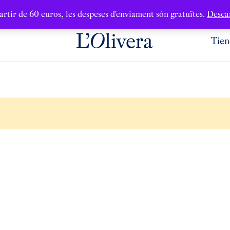
artir de 60 euros, les despeses d'enviament són gratuïtes.
Desca
Tien