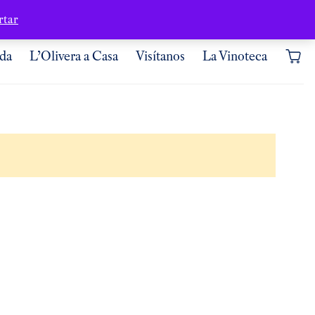
Dónde estamos
Mi cuenta
rtar
da
L’Olivera a Casa
Visítanos
La Vinoteca