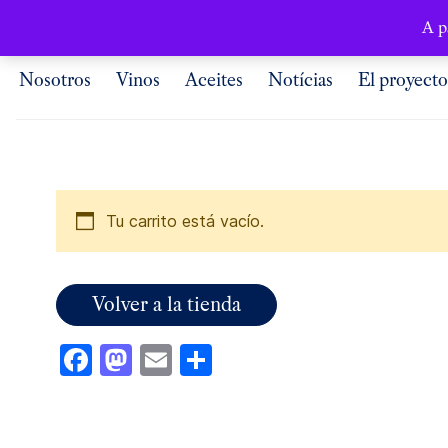
Español
A p
Nosotros
Vinos
Aceites
Notícias
El proyecto
Tu carrito está vacío.
Volver a la tienda
Facebook
Mastodon
Email
Compartir