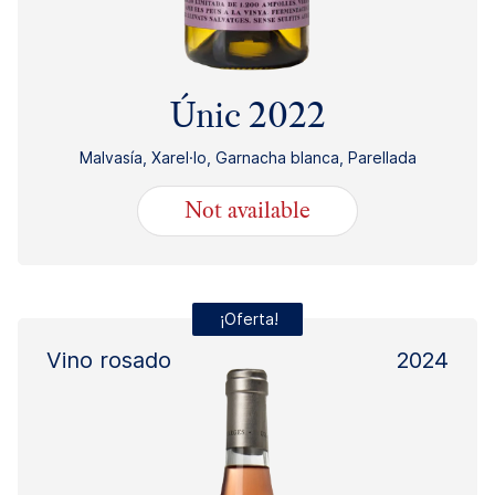
Únic 2022
Malvasía, Xarel·lo, Garnacha blanca, Parellada
Not available
27.75
€
¡Oferta!
Vino rosado
2024