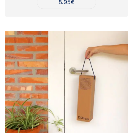
8.95
€