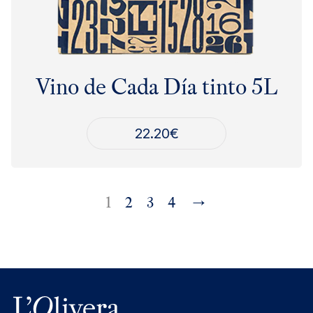
Vino de Cada Día tinto 5L
22.20
€
→
1
2
3
4