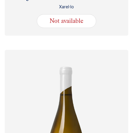
Xarel·lo
Not available
19.10
€