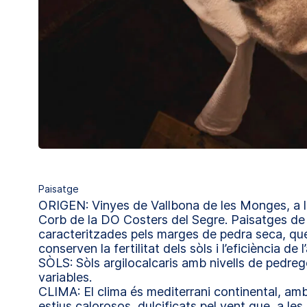
Paisatge
ORIGEN: Vinyes de Vallbona de les Monges, a l
Corb de la DO Costers del Segre. Paisatges de 
caracteritzades pels marges de pedra seca, que 
conserven la fertilitat dels sòls i l’eficiència de l
SÒLS: Sòls argilocalcaris amb nivells de pedrego
variables.
CLIMA: El clima és mediterrani continental, amb 
estius calorosos, dulcificats pel vent que, a les