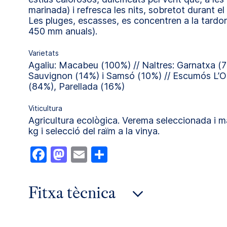
marinada) i refresca les nits, sobretot durant e
Les pluges, escasses, es concentren a la tardor
450 mm anuals).
Varietats
Agaliu: Macabeu (100%) // Naltres: Garnatxa (
Sauvignon (14%) i Samsó (10%) // Escumós L’O
(84%), Parellada (16%)
Viticultura
Agricultura ecològica. Verema seleccionada i m
kg i selecció del raïm a la vinya.
Facebook
Mastodon
Email
Comparteix
Fitxa tècnica