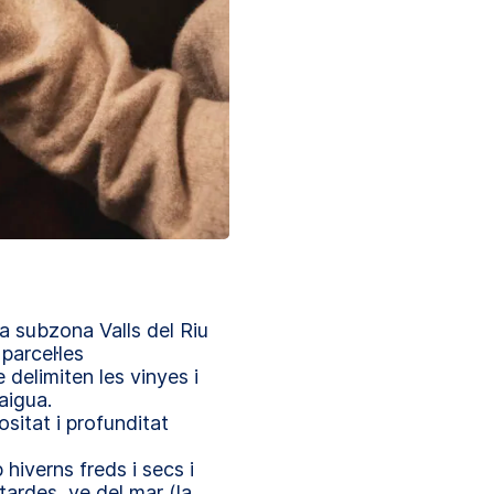
a subzona Valls del Riu
parcel·les
delimiten les vinyes i
’aigua.
sitat i profunditat
hiverns freds i secs i
 tardes, ve del mar (la