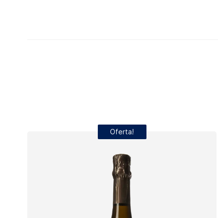
Agaliu 2024
Naltres 2023
Escumós L'Olivera Reserva 2022
Oferta!