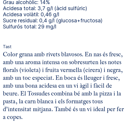
Grau alcohòlic: 14%
Acidesa total: 3,7 g/l (àcid sulfúric)
Acidesa volàtil: 0,46 g/l
Sucre residual: 0,4 g/l (glucosa+fructosa)
Sulfurós total: 29 mg/l
Tast
Color grana amb rivets blavosos. En nas és fresc,
amb una aroma intensa on sobresurten les notes
florals (violeta) i fruita vermella (cirera) i negra,
amb un toc especiat. En boca és lleuger i fresc,
amb una bona acidesa en un vi àgil i fàcil de
beure. El Tossudes combina bé amb la pizza i la
pasta, la carn blanca i els formatges tous
d’intensitat mitjana. També és un vi ideal per fer
a copes.