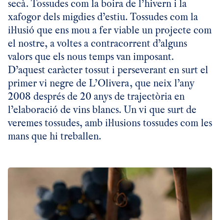
secà. Tossudes com la boira de l’hivern i la
xafogor dels migdies d’estiu. Tossudes com la
il·lusió que ens mou a fer viable un projecte com
el nostre, a voltes a contracorrent d’alguns
valors que els nous temps van imposant.
D’aquest caràcter tossut i perseverant en surt el
primer vi negre de L’Olivera, que neix l’any
2008 després de 20 anys de trajectòria en
l’elaboració de vins blancs. Un vi que surt de
veremes tossudes, amb il·lusions tossudes com les
mans que hi treballen.