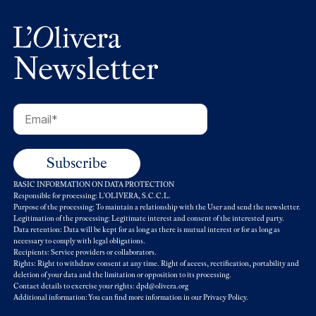
Newsletter
BASIC INFORMATION ON DATA PROTECTION
Responsible for processing: L'OLIVERA, S.C.C.L.
Purpose of the processing: To maintain a relationship with the User and send the newsletter.
Legitimation of the processing: Legitimate interest and consent of the interested party.
Data retention: Data will be kept for as long as there is mutual interest or for as long as
necessary to comply with legal obligations.
Recipients: Service providers or collaborators.
Rights: Right to withdraw consent at any time. Right of access, rectification, portability and
deletion of your data and the limitation or opposition to its processing.
Contact details to exercise your rights: dpd@olivera.org
Additional information: You can find more information in our
Privacy Policy
.