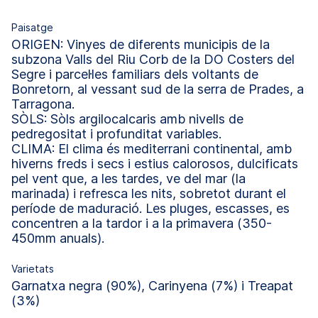
Paisatge
ORIGEN: Vinyes de diferents municipis de la
subzona Valls del Riu Corb de la DO Costers del
Segre i parcel·les familiars dels voltants de
Bonretorn, al vessant sud de la serra de Prades, a
Tarragona.
SÒLS: Sòls argilocalcaris amb nivells de
pedregositat i profunditat variables.
CLIMA: El clima és mediterrani continental, amb
hiverns freds i secs i estius calorosos, dulcificats
pel vent que, a les tardes, ve del mar (la
marinada) i refresca les nits, sobretot durant el
període de maduració. Les pluges, escasses, es
concentren a la tardor i a la primavera (350-
450mm anuals).
Varietats
Garnatxa negra (90%), Carinyena (7%) i Treapat
(3%)