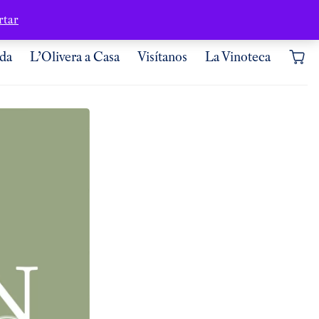
Dónde estamos
Mi cuenta
rtar
da
L’Olivera a Casa
Visítanos
La Vinoteca