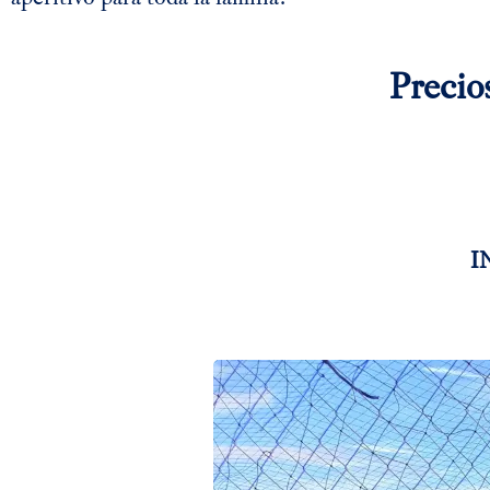
Precio
I