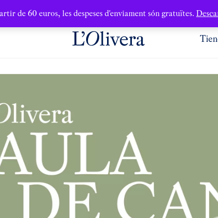
artir de 60 euros, les despeses d'enviament són gratuïtes.
Desca
Tien