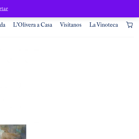
Dónde estamos
Mi cuenta
rtar
da
L’Olivera a Casa
Visítanos
La Vinoteca