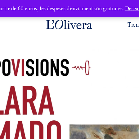
artir de 60 euros, les despeses d'enviament són gratuïtes.
Desca
Tien