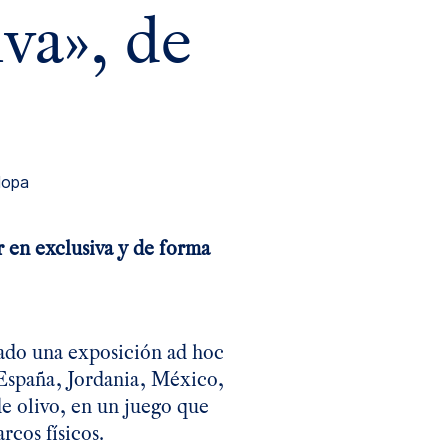
iva», de
lopa
r en exclusiva y de forma
eado una exposición ad hoc
 España, Jordania, México,
de olivo, en un juego que
rcos físicos.